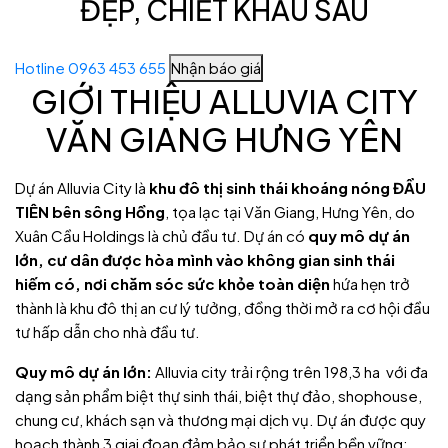
ĐẸP, CHIẾT KHẤU SÂU
Hotline 0963 453 655
Nhận báo giá
GIỚI THIỆU ALLUVIA CITY
VĂN GIANG HƯNG YÊN
Dự án Alluvia City là
khu đô thị sinh thái khoáng nóng ĐẦU
TIÊN bên sông Hồng
, tọa lạc tại Văn Giang, Hưng Yên, do
Xuân Cầu Holdings là chủ đầu tư. Dự án có
quy mô dự án
lớn, cư dân được hòa mình vào không gian sinh thái
hiếm có, nơi chăm sóc sức khỏe toàn diện
hứa hẹn trở
thành là khu đô thị an cư lý tưởng, đồng thời mở ra cơ hội đầu
tư hấp dẫn cho nhà đầu tư.
Quy mô dự án lớn:
Alluvia city trải rộng trên 198,3 ha
với đa
dạng sản phẩm biệt thự sinh thái, biệt thự đảo, shophouse,
chung cư, khách sạn và thương mại dịch vụ. Dự án
được quy
hoạch thành 3 giai đoạn đảm bảo sự phát triển bền vững: