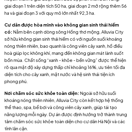
giai đoạn 1 trên diện tích 50 ha, giai đoạn 2 mở rộng thêm 56
ha và giai đoạn 3 với quy mô lớn nhất 92,3 ha.
Cư dân được hòa mình vào không gian sinh thái hiếm
có:
Nằm bên cạnh dòng sông Hồng thơ mộng, Alluvia City
sở hữu không gian sinh thái hiếm có với nguồn suối khoáng
nóng thiên nhiên, bao quanh là công viên cây xanh, hồ điều
hoà giúp lọc không khí, mang đến không gian mát lành suốt
bốn mùa. Chất sống “xanh - khỏe - bền vững” được thể hiện
rõ qua mật độ xây dựng thấp chỉ khoảng 16%, ưu tiên tối đa
diện tích cho cây xanh, mặt nước và hệ sinh thái tiện ích
phong phú.
Nơi chăm sóc sức khỏe toàn diện:
Ngoài sở hữu suối
khoáng nóng thiên nhiên, Alluvia City còn kết hợp hệ thống
thể thao, spa, bể bơi và công viên cây xanh, giúp tái tạo
năng lượng mỗi ngày. Dự án được định hướng trở thành trung
tâm chăm sóc sức khỏe toàn diện cho cư dân Hà Nội và các
tỉnh lân cận.