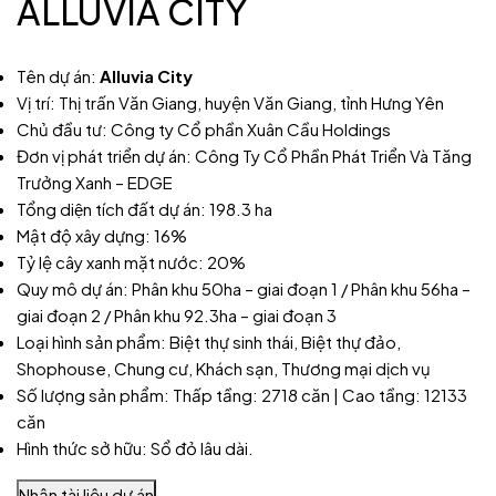
ALLUVIA CITY
Tên dự án:
Alluvia City
Vị trí: Thị trấn Văn Giang, huyện Văn Giang, tỉnh Hưng Yên
Chủ đầu tư: Công ty Cổ phần Xuân Cầu Holdings
Đơn vị phát triển dự án: Công Ty Cổ Phần Phát Triển Và Tăng
Trưởng Xanh – EDGE
Tổng diện tích đất dự án: 198.3 ha
Mật độ xây dựng: 16%
Tỷ lệ cây xanh mặt nước: 20%
Quy mô dự án: Phân khu 50ha – giai đoạn 1 / Phân khu 56ha –
giai đoạn 2 / Phân khu 92.3ha – giai đoạn 3
Loại hình sản phẩm: Biệt thự sinh thái, Biệt thự đảo,
Shophouse, Chung cư, Khách sạn, Thương mại dịch vụ
Số lượng sản phẩm: Thấp tầng: 2718 căn | Cao tầng: 12133
căn
Hình thức sở hữu: Sổ đỏ lâu dài.
Nhận tài liệu dự án