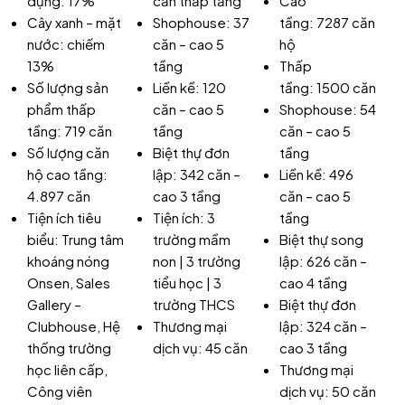
dựng: 17%
căn thấp tầng
Cao
Cây xanh – mặt
Shophouse: 37
tầng: 7287 căn
nước: chiếm
căn – cao 5
hộ
13%
tầng
Thấp
Số lượng sản
Liền kề: 120
tầng: 1500 căn
phẩm thấp
căn – cao 5
Shophouse: 54
tầng: 719 căn
tầng
căn – cao 5
Số lượng căn
Biệt thự đơn
tầng
hộ cao tầng:
lập: 342 căn –
Liền kề: 496
4.897 căn
cao 3 tầng
căn – cao 5
Tiện ích tiêu
Tiện ích: 3
tầng
biểu: Trung tâm
trường mầm
Biệt thự song
khoáng nóng
non | 3 trường
lập: 626 căn –
Onsen, Sales
tiểu học | 3
cao 4 tầng
Gallery –
trường THCS
Biệt thự đơn
Clubhouse, Hệ
Thương mại
lập: 324 căn –
thống trường
dịch vụ: 45 căn
cao 3 tầng
học liên cấp,
Thương mại
Công viên
dịch vụ: 50 căn