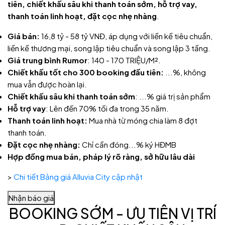
tiên, chiết khấu sâu khi thanh toán sớm, hỗ trợ vay,
thanh toán linh hoạt, đặt cọc nhẹ nhàng
.
Giá bán:
16,8 tỷ - 58 tỷ VNĐ, áp dụng với liền kề tiêu chuẩn,
liền kề thương mại, song lập tiêu chuẩn và song lập 3 tầng.
Giá trung bình Rumor
: 140 - 170 TRIỆU/M².
Chiết khấu tốt cho 300 booking đầu tiên:
...%, không
mua vẫn được hoàn lại.
Chiết khấu sâu khi thanh toán sớm
: ...% giá trị sản phẩm
Hỗ trợ vay
: Lên đến 70% tối đa trong 35 năm.
Thanh toán linh hoạt:
Mua nhà từ móng chia làm 8 đợt
thanh toán.
Đặt cọc nhẹ nhàng:
Chỉ cần đóng...% ký HĐMB
Hợp đồng mua bán, pháp lý rõ ràng, sở hữu lâu dài
>
Chi tiết
Bảng giá Alluvia City cập nhật
Nhận báo giá
BOOKING SỚM - ƯU TIÊN VỊ TRÍ