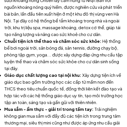
suối khoáng nóng Onsen lấy cảm hứng từ Nhật Bản với
nguồn khoáng nóng quý hiếm, được nghiên cứu và phát triển
bài bản, lần đầu tiên xuất hiện ở một khu đô thị vùng ven Hà
Nội. Tại đây có hệ thống bể tắm khoáng trong nhà và ngoài
trời, khu trị liệu spa, massage khoáng, detox cơ thể, giúp tái
tạo năng lượng và nâng cao sức khoẻ cho cư dân.
Chuỗi tiện ích thể thao và chăm sóc sức khỏe:
Hệ thống
bể bơi ngoài trời, sân bóng đá, sân tennis, đường chạy bộ,
phòng tập gym, yoga... được xây dựng đáp ứng nhu cầu tập
luyện thể thao và chăm sóc sức khỏe cho cư dân sinh sống
tại đây.
Giáo dục chất lượng cao tại nội khu:
Xây dựng tiện ích về
giáo dục bao gồm trường học các cấp từ mầm non đến
THCS theo tiêu chuẩn quốc tế, đồng thời liên kết đào tạo và
hợp tác với các hệ thống giáo dục uy tín, tạo môi trường học
tập an toàn, sáng tạo và gần gũi với thiên nhiên.
Mua sắm - ẩm thực - giải trí trong tầm tay:
Trải nghiệm
không gian mua sắm với đầy đủ các tiện ích trong trung tâm
thương mại, siêu thị mini cũng như được áp ứng nhu cầu giải