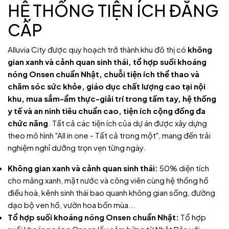
HỆ THỐNG TIỆN ÍCH ĐẲNG
CẤP
Alluvia City được quy hoạch trở thành khu đô thị có
không
gian xanh và cảnh quan sinh thái, tổ hợp suối khoáng
nóng Onsen chuẩn Nhật, chuỗi tiện ích thể thao và
chăm sóc sức khỏe, giáo dục chất lượng cao tại nội
khu, mua sắm-ẩm thực-giải trí trong tầm tay, hệ thống
y tế và an ninh tiêu chuẩn cao, tiện ích cộng đồng đa
chức năng
. Tất cả các tiện ích của dự án được xây dựng
theo mô hình "All in one - Tất cả trong một", mang đến trải
nghiệm nghỉ dưỡng trọn vẹn từng ngày.
Không gian xanh và cảnh quan sinh thái:
50% diện tích
cho mảng xanh, mặt nước và công viên cùng hệ thống hồ
điều hoà, kênh sinh thái bao quanh không gian sống, đường
dạo bộ ven hồ, vườn hoa bốn mùa...
Tổ hợp suối khoáng nóng Onsen chuẩn Nhật:
Tổ hợp